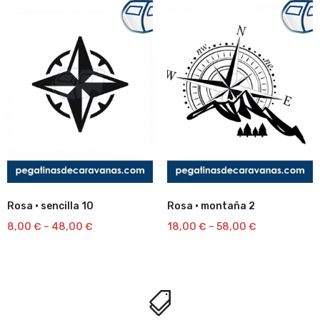
Rosa · sencilla 10
Rosa · montaña 2
Lista
Lista
8,00
€
–
48,00
€
18,00
€
–
58,00
€
de
de
deseos
deseos