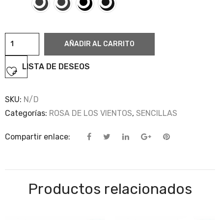
Rosa
AÑADIR AL CARRITO
·
sencilla
LISTA DE DESEOS
5
cantidad
SKU:
N/D
Categorías:
ROSA DE LOS VIENTOS
,
SENCILLAS
Compartir enlace:
Productos relacionados