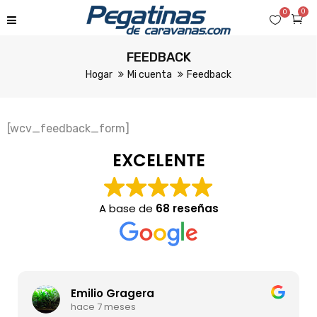
0
0
FEEDBACK
Hogar
Mi cuenta
Feedback
[wcv_feedback_form]
EXCELENTE
A base de
68 reseñas
Emilio Gragera
hace 7 meses