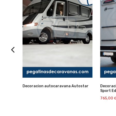
Decoracion autocaravana Autostar
Decorac
Lista
Sport Ed
765,00
de
deseos