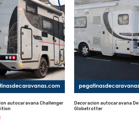
Lista
ion autocaravana Challenger
Decoracion autocaravana Det
ition
Globetrotter
de
€
deseos