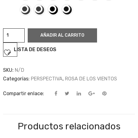
Rosa
AÑADIR AL CARRITO
·
perspectiva
LISTA DE DESEOS
2
cantidad
SKU:
N/D
Categorías:
PERSPECTIVA
,
ROSA DE LOS VIENTOS
Compartir enlace:
Productos relacionados