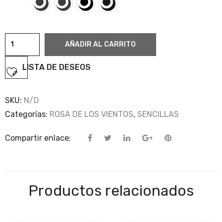
Rosa
AÑADIR AL CARRITO
·
sencilla
LISTA DE DESEOS
7
cantidad
SKU:
N/D
Categorías:
ROSA DE LOS VIENTOS
,
SENCILLAS
Compartir enlace:
Productos relacionados