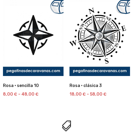
Rosa · sencilla 10
Rosa · clásica 3
Lista
Lista
8,00
€
–
48,00
€
18,00
€
–
58,00
€
de
de
deseos
deseos