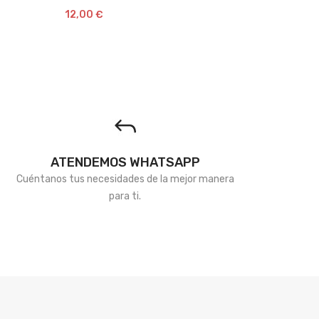
12,00
€
12,00
€
de
de
deseos
deseos
ATENDEMOS WHATSAPP
Cuéntanos tus necesidades de la mejor manera
para ti.