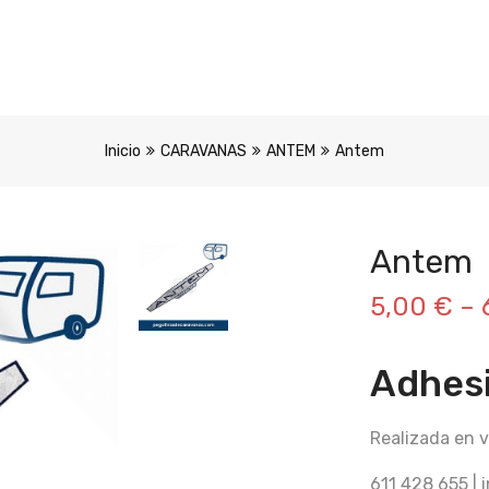
Inicio
CARAVANAS
ANTEM
Antem
Antem
5,00
€
–
Adhes
Realizada en v
611 428 655 |