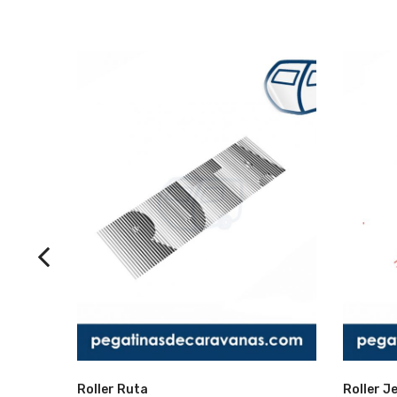
Lista
Roller Ruta
Roller J