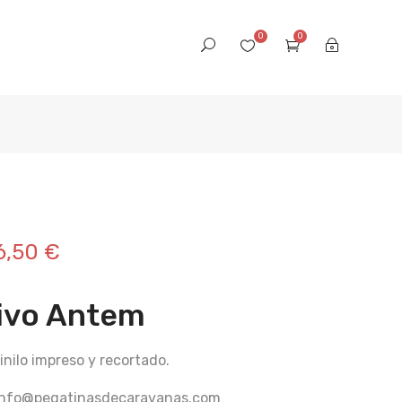
0
0
6,50
€
ivo Antem
inilo impreso y recortado.
 info@pegatinasdecaravanas.com