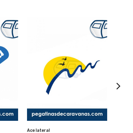
Lista
Lista
Ace lateral
Adria 6