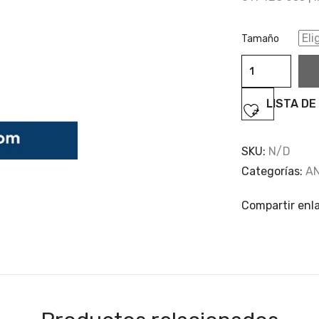
Tamaño
Antem
cantidad
LISTA DE
SKU:
N/D
Categorías:
A
Compartir enl