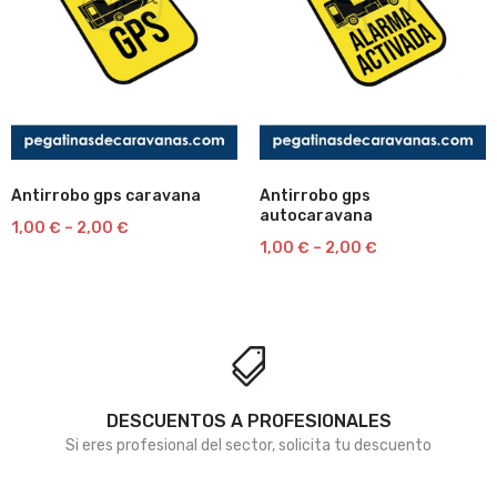
Antirrobo gps caravana
Antirrobo gps
autocaravana
Lista
Lista
1,00
€
–
2,00
€
1,00
€
–
2,00
€
de
de
deseos
deseos
DESCUENTOS A PROFESIONALES
Si eres profesional del sector, solicita tu descuento