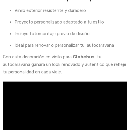
Vinilo exterior resistente y duradero
Proyecto personalizado adaptado a tu estilo
Incluye fotomontaje previo de diseño
Ideal para renovar o personalizar tu autocaravana
Con esta decoración en vinilo para
Globebus
, tu
autocaravana ganará un look renovado y auténtico que refleje
tu personalidad en cada viaje.