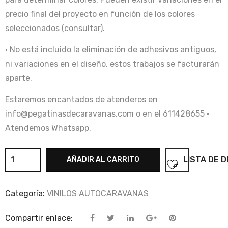
precio final del proyecto en función de los colores
seleccionados (consultar).
· No está incluido la eliminación de adhesivos antiguos,
ni variaciones en el diseño, estos trabajos se facturarán
aparte.
Estaremos encantados de atenderos en
info@pegatinasdecaravanas.com o en el 611428655 ·
Atendemos Whatsapp.
Decoracion
LISTA DE 
AÑADIR AL CARRITO
autocaravana
Globebus
Categoría:
VINILOS AUTOCARAVANAS
cantidad
Compartir enlace: