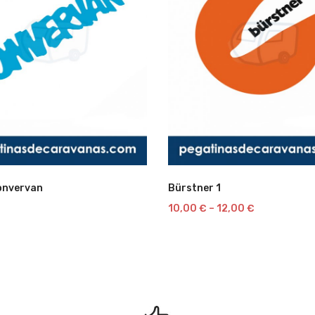
Lista
onvervan
Bürstner 1
10,00
€
–
12,00
€
de
deseos