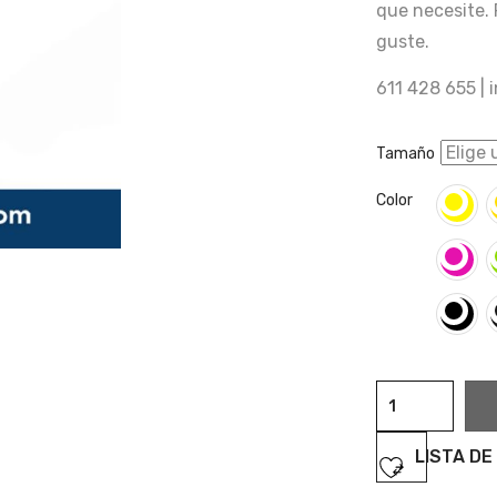
que necesite. 
guste.
611 428 655 |
Tamaño
Color
Roller
Ruta
cantidad
LISTA DE