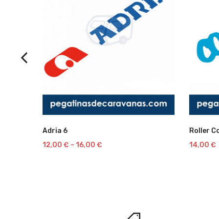
Lista
Adria 6
Roller C
12,00
€
–
16,00
€
14,00
€
de
deseos