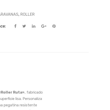
ARAVANAS
,
ROLLER
ace:
«Roller Ruta»
, fabricado
perficie lisa. Personaliza
na pegatina resistente