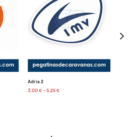
Lista
Lista
Adria 2
Roller · 
3,00
€
–
5,25
€
14,00
€
de
de
deseos
deseos