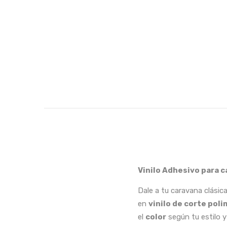
Vinilo Adhesivo para c
Dale a tu caravana clási
en
vinilo de corte pol
el
color
según tu estilo y